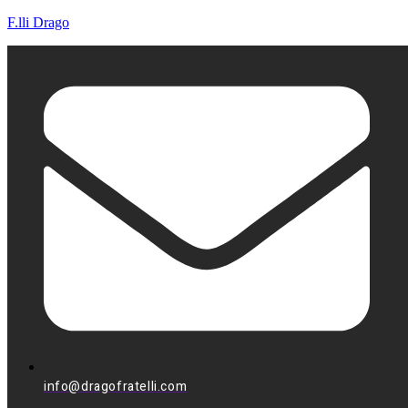
F.lli Drago
info@dragofratelli.com