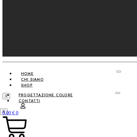
HOME
CHI SIAMO
SHOP
PROGETTAZIONE COLORE
X
CONTATTI
X
0,00
€
0