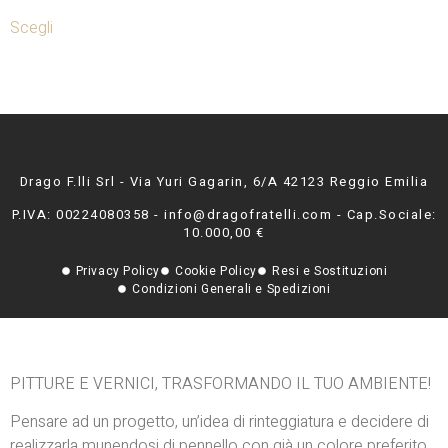
Scegli
Drago F.lli Srl - Via Yuri Gagarin, 6/A 42123 Reggio Emilia
P.IVA: 00224080358 - info@dragofratelli.com - Cap.Sociale:
10.000,00 €
Privacy Policy
Cookie Policy
Resi e Sostituzioni
Condizioni Generali e Spedizioni
PITTURE E VERNICI, TRASFORMANDO IL TUO AMBIENTE!
Pensare ad un progetto, un’idea di rinteggiatura e decidere di
realizzarla munendosi di pennello con già un colore preferito