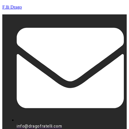
F.lli Drago
info@dragofratelli.com