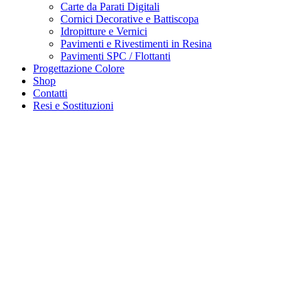
Carte da Parati Digitali
Cornici Decorative e Battiscopa
Idropitture e Vernici
Pavimenti e Rivestimenti in Resina
Pavimenti SPC / Flottanti
Progettazione Colore
Shop
Contatti
Resi e Sostituzioni