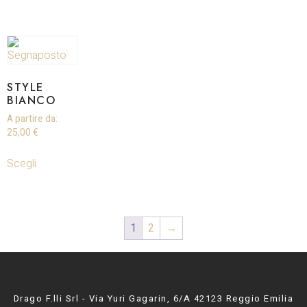
STYLE
BIANCO
A partire da:
25,00
€
Scegli
1
2
→
Drago F.lli Srl - Via Yuri Gagarin, 6/A 42123 Reggio Emilia