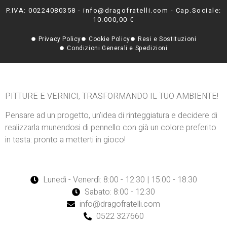
P.IVA: 00224080358 - info@dragofratelli.com - Cap.Sociale:
10.000,00 €
Privacy Policy
Cookie Policy
Resi e Sostituzioni
Condizioni Generali e Spedizioni
PITTURE E VERNICI, TRASFORMANDO IL TUO AMBIENTE!
Pensare ad un progetto, un’idea di rinteggiatura e decidere di
realizzarla munendosi di pennello con già un colore preferito
in testa: pronto a metterti in gioco!
Lunedì - Venerdì: 8:00 - 12:30 | 15:00 - 18:30
Sabato: 8:00 - 12:30
info@dragofratelli.com
0522 327660