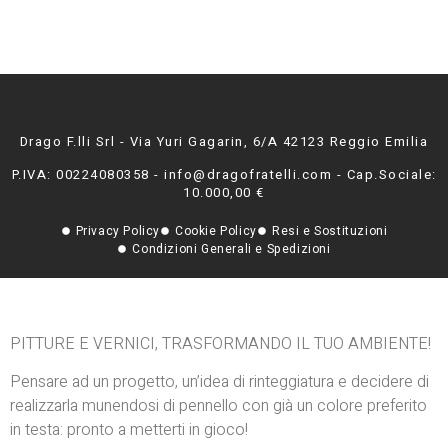
Drago F.lli Srl - Via Yuri Gagarin, 6/A 42123 Reggio Emilia
P.IVA: 00224080358 - info@dragofratelli.com - Cap.Sociale:
10.000,00 €
Privacy Policy
Cookie Policy
Resi e Sostituzioni
Condizioni Generali e Spedizioni
PITTURE E VERNICI, TRASFORMANDO IL TUO AMBIENTE!
Pensare ad un progetto, un’idea di rinteggiatura e decidere di
realizzarla munendosi di pennello con già un colore preferito
in testa: pronto a metterti in gioco!