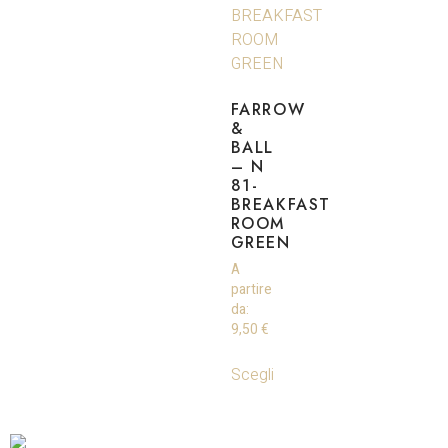
FARROW
&
BALL
– N
81-
BREAKFAST
ROOM
GREEN
A
partire
da:
9,50
€
Scegli