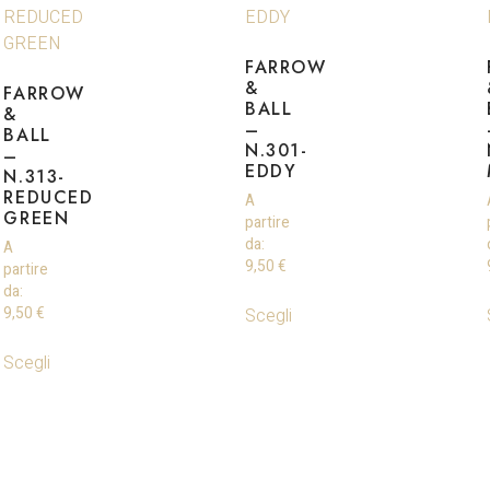
FARROW
&
FARROW
BALL
&
–
BALL
N.301-
–
EDDY
N.313-
REDUCED
A
GREEN
partire
da:
A
9,50
€
partire
da:
Scegli
9,50
€
Scegli