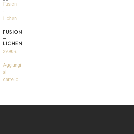
FUSION
–
LICHEN
29,90
€
Aggiungi
al
carrello