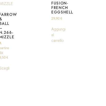
FUSION-
FRENCH
EGGSHELL
FARROW
&
29,90
€
BALL
–
Aggiungi
N.266-
al
MIZZLE
carrello
A
partire
da:
9,50
€
Scegli