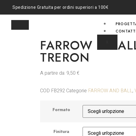
Spedizione Gratuita per ordini superiori a 100€
PROGETT
CONTATT
FARROW & BALL
X
TRERON
A partire da:
9,50
€
COD
FB292
Categorie
FARROW AND BALL
,
Formato
Finitura