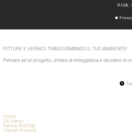
P.IVA:
Privac
PITTURE E VERNICI, TRASFORMANDO IL TUO AMBIENTE!
Pensare ad un progetto, un’idea di rinteggiatura e decidere di re
Lu
Home
Chi Siamo
Farrow And Ball
I Nostri Prodotti