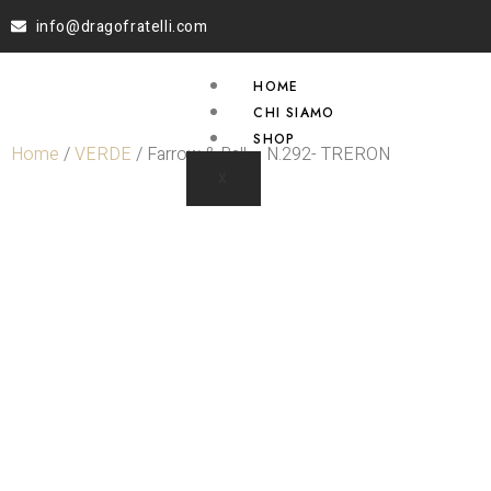
info@dragofratelli.com
HOME
CHI SIAMO
SHOP
Home
/
VERDE
/ Farrow & Ball – N.292- TRERON
X