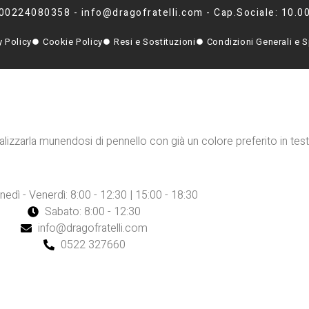
 00224080358 - info@dragofratelli.com - Cap.Sociale: 10.0
y Policy
Cookie Policy
Resi e Sostituzioni
Condizioni Generali e S
alizzarla munendosi di pennello con già un colore preferito in test
nedì - Venerdì: 8:00 - 12:30 | 15:00 - 18:30
Sabato: 8:00 - 12:30
info@dragofratelli.com
0522 327660