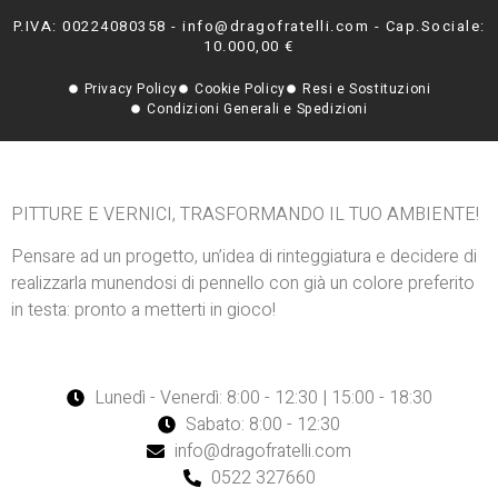
P.IVA: 00224080358 - info@dragofratelli.com - Cap.Sociale:
10.000,00 €
Privacy Policy
Cookie Policy
Resi e Sostituzioni
Condizioni Generali e Spedizioni
PITTURE E VERNICI, TRASFORMANDO IL TUO AMBIENTE!
Pensare ad un progetto, un’idea di rinteggiatura e decidere di
realizzarla munendosi di pennello con già un colore preferito
in testa: pronto a metterti in gioco!
Lunedì - Venerdì: 8:00 - 12:30 | 15:00 - 18:30
Sabato: 8:00 - 12:30
info@dragofratelli.com
0522 327660