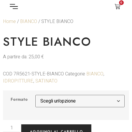
0
Home
/
BIANCO
/ STYLE BIANCO
STYLE BIANCO
A partire da:
25,00
€
COD
7R5621-STYLE-BIANCO
Categorie
BIANCO
,
IDROPITTURE
,
SATINATO
Formato
AGGIUNGI AL CARRELLO