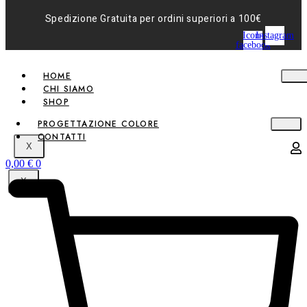
Spedizione Gratuita per ordini superiori a 100€
Icon-
Instagram
facebook
HOME
CHI SIAMO
SHOP
PROGETTAZIONE COLORE
CONTATTI
X
0,00
€
0
X