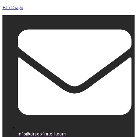
F.lli Drago
info@dragofratelli.com