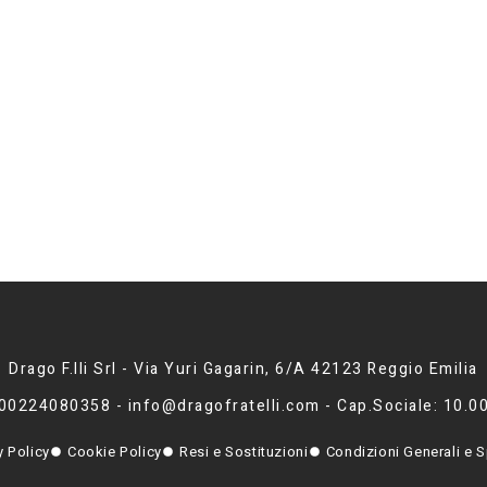
Drago F.lli Srl - Via Yuri Gagarin, 6/A 42123 Reggio Emilia
 00224080358 - info@dragofratelli.com - Cap.Sociale: 10.0
y Policy
Cookie Policy
Resi e Sostituzioni
Condizioni Generali e S