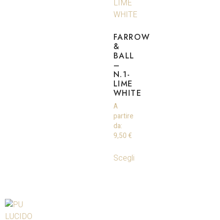
FARROW
&
BALL
–
N.1-
LIME
WHITE
A
partire
da:
9,50
€
Scegli