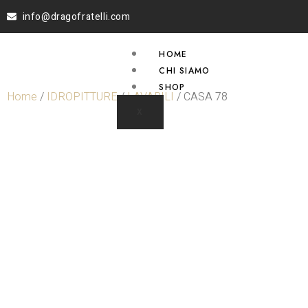
info@dragofratelli.com
HOME
CHI SIAMO
SHOP
Home
/
IDROPITTURE
/
LAVABILI
/ CASA 78
X