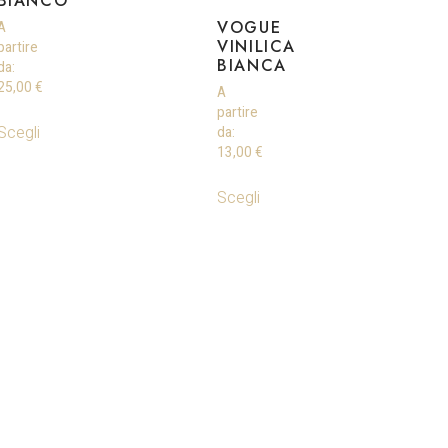
BIANCO
VOGUE
A
VINILICA
partire
BIANCA
da:
25,00
€
A
partire
Scegli
da:
13,00
€
Scegli