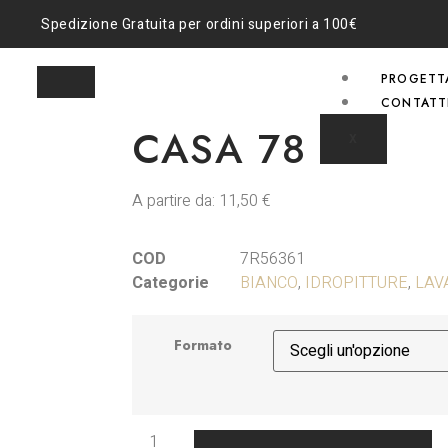
Spedizione Gratuita per ordini superiori a 100€
PROGETT
CONTATT
CASA 78
X
A partire da:
11,50
€
COD
7R56361
Categorie
BIANCO
,
IDROPITTURE
,
LAV
Formato