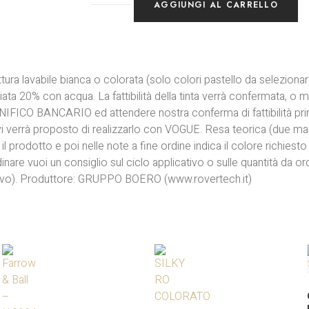
AGGIUNGI AL CARRELLO
ura lavabile bianca o colorata (solo colori pastello da selezionar
ta 20% con acqua. La fattibilità della tinta verrà confermata, o m
ONIFICO BANCARIO ed attendere nostra conferma di fattibilità pri
 vi verrà proposto di realizzarlo con VOGUE. Resa teorica (due ma
 prodotto e poi nelle note a fine ordine indica il colore richiest
 vuoi un consiglio sul ciclo applicativo o sulle quantità da or
ivo). Produttore: GRUPPO BOERO (www.rovertech.it)