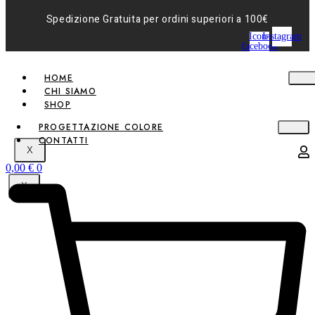
Spedizione Gratuita per ordini superiori a 100€
Icon-
Instagram
facebook
HOME
CHI SIAMO
SHOP
PROGETTAZIONE COLORE
CONTATTI
X
0,00
€
0
X