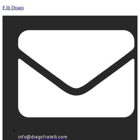
F.lli Drago
info@dragofratelli.com