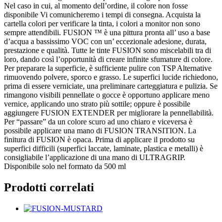
Nel caso in cui, al momento dell’ordine, il colore non fosse
disponibile Vi comunicheremo i tempi di consegna. Acquista la
cartella colori per verificare la tinta, i colori a monitor non sono
sempre attendibili. FUSION ™ è una pittura pronta all’ uso a base
d’acqua a bassissimo VOC con un’ eccezionale adesione, durata,
prestazione e qualità. Tutte le tinte FUSION sono miscelabili tra di
loro, dando così l’opportunità di creare infinite sfumature di colore.
Per preparare la superficie, è sufficiente pulire con TSP Alternative
rimuovendo polvere, sporco e grasso. Le superfici lucide richiedono,
prima di essere verniciate, una preliminare carteggiatura e pulizia. Se
rimangono visibili pennellate o gocce è opportuno applicare meno
vernice, applicando uno strato più sottile; oppure è possibile
aggiungere FUSION EXTENDER per migliorare la pennellabilità.
Per “passare” da un colore scuro ad uno chiaro e viceversa è
possibile applicare una mano di FUSION TRANSITION. La
finitura di FUSION è opaca. Prima di applicare il prodotto su
superfici difficili (superfici laccate, laminate, plastica e metalli) è
consigliabile l’applicazione di una mano di ULTRAGRIP. ​
Disponibile solo nel formato da 500 ml
Prodotti correlati