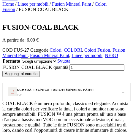
Home
/
Linee per mobili
/
Fusion Mineral Paint
/
Colori
Fusion
/ FUSION-COAL BLACK
FUSION-COAL BLACK
A partire da:
6,00
€
COD
FUS-27
Categorie
Colori
,
COLORI
,
Colori Fusion
,
Fusion
Mineral Paint
,
Fusion Mineral Paint
,
Linee per mobili
,
NERO
Formato
Svuota
FUSION-COAL BLACK quantità
Aggiungi al carrello
SCHEDA TECNICA FUSION MINERAL PAINT
→
PDF
COAL BLACK è un nero profondo, classico ed elegante. Acquista
la cartella colori per verificare la tinta, i colori a monitor non sono
sempre attendibili. FUSION ™ è una pittura pronta all’ uso a base
d’acqua a bassissimo VOC con un’ eccezionale adesione, durata,
prestazione e qualità. Tutte le tinte FUSION sono miscelabili tra di
loro, dando così l’opportunità di creare infinite sfumature di colore.