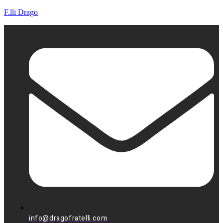
F.lli Drago
info@dragofratelli.com