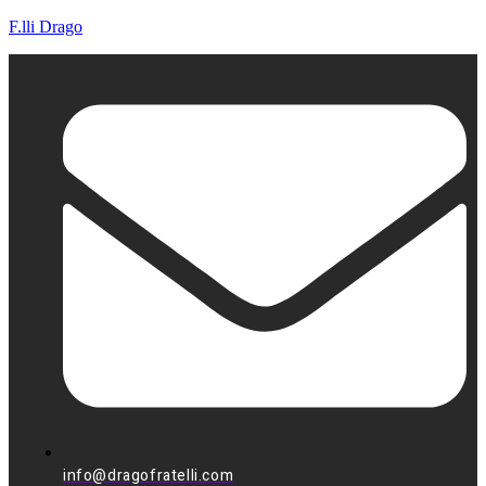
F.lli Drago
info@dragofratelli.com