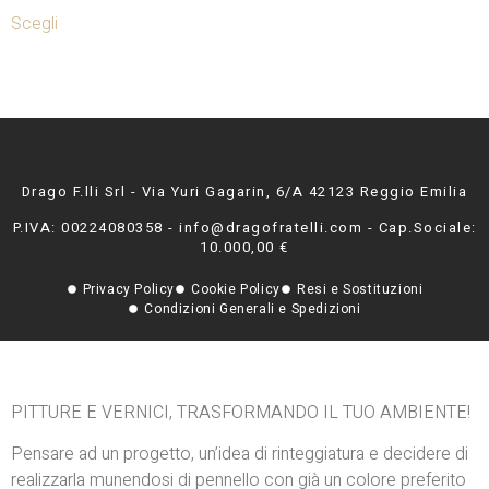
Scegli
Drago F.lli Srl - Via Yuri Gagarin, 6/A 42123 Reggio Emilia
P.IVA: 00224080358 - info@dragofratelli.com - Cap.Sociale:
10.000,00 €
Privacy Policy
Cookie Policy
Resi e Sostituzioni
Condizioni Generali e Spedizioni
PITTURE E VERNICI, TRASFORMANDO IL TUO AMBIENTE!
Pensare ad un progetto, un’idea di rinteggiatura e decidere di
realizzarla munendosi di pennello con già un colore preferito