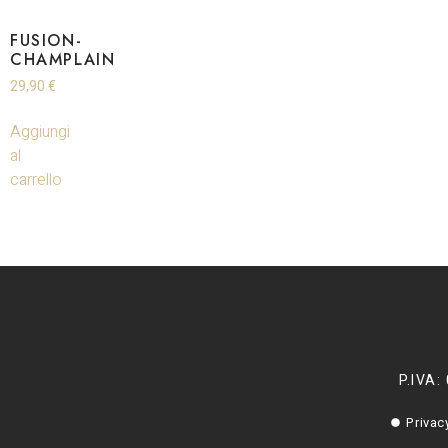
FUSION-
CHAMPLAIN
29,90
€
Aggiungi
al
carrello
P.IVA:
Privac