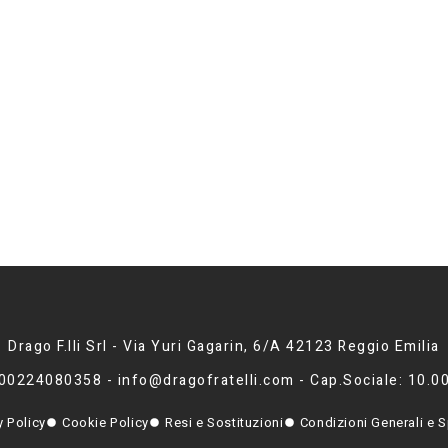
Drago F.lli Srl - Via Yuri Gagarin, 6/A 42123 Reggio Emilia
 00224080358 - info@dragofratelli.com - Cap.Sociale: 10.0
y Policy
Cookie Policy
Resi e Sostituzioni
Condizioni Generali e S