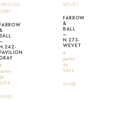
FARROW
&
FARROW
BALL
&
–
BALL
N.273-
–
WEVET
N.242-
PAVILION
A
GRAY
partire
da:
A
9,50
€
partire
da:
Scegli
9,50
€
Scegli