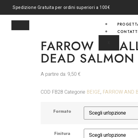
Spedizione Gratuita per ordini superiori a 100€
PROGETT
CONTATT
FARROW & BALL
X
DEAD SALMON
A partire da:
9,50
€
COD
FB28
Categorie
BEIGE
,
FARROW AND 
Formato
Finitura