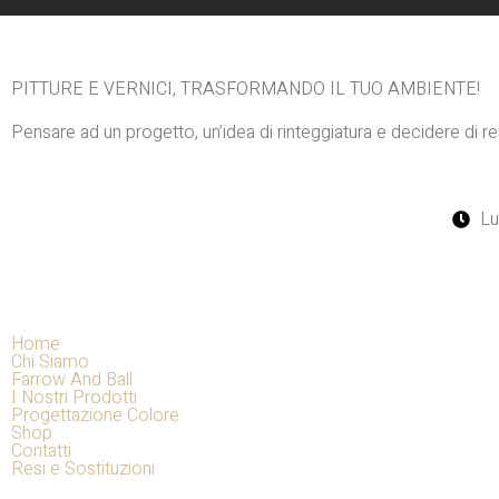
PITTURE E VERNICI, TRASFORMANDO IL TUO AMBIENTE!
Pensare ad un progetto, un’idea di rinteggiatura e decidere di re
Lu
Home
Chi Siamo
Farrow And Ball
I Nostri Prodotti
Progettazione Colore
Shop
Contatti
Resi e Sostituzioni