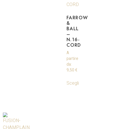
FARROW
&
BALL
–
N.16-
CORD
A
partire
da:
9,50
€
Scegli