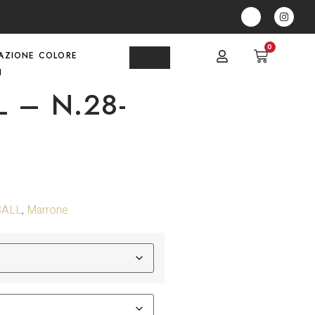
0
AZIONE COLORE
I
 – N.28-
BALL
,
Marrone