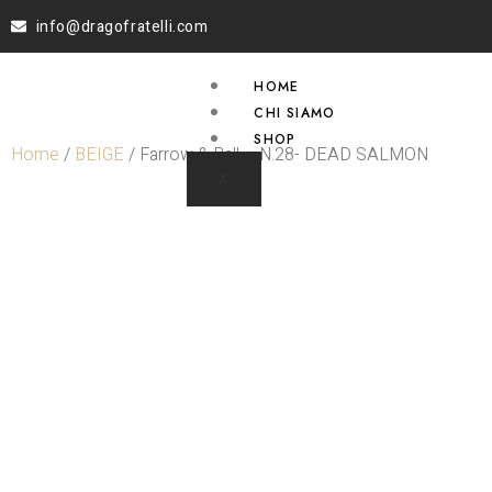
info@dragofratelli.com
HOME
CHI SIAMO
SHOP
Home
/
BEIGE
/ Farrow & Ball – N.28- DEAD SALMON
X