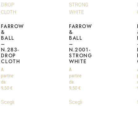
FARROW
FARROW
&
&
BALL
BALL
–
–
N.283-
N.2001-
DROP
STRONG
CLOTH
WHITE
A
A
partire
partire
da:
da:
9,50
€
9,50
€
Scegli
Scegli