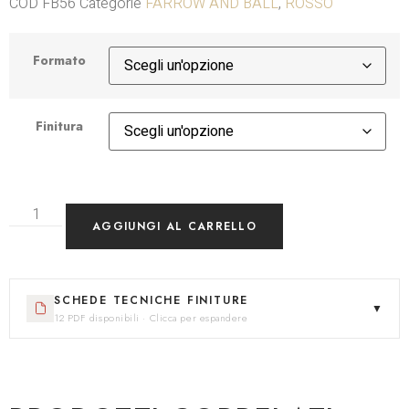
COD
FB56
Categorie
FARROW AND BALL
,
ROSSO
Formato
Finitura
AGGIUNGI AL CARRELLO
SCHEDE TECNICHE FINITURE
▼
12 PDF disponibili · Clicca per espandere