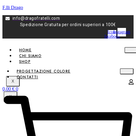
F.lli Drago
info@dragofratelli.com
Spedizione Gratuita per ordini superiori a 100€
Icon-
Instagram
facebook
HOME
CHI SIAMO
SHOP
PROGETTAZIONE COLORE
CONTATTI
X
0,00
€
0
X