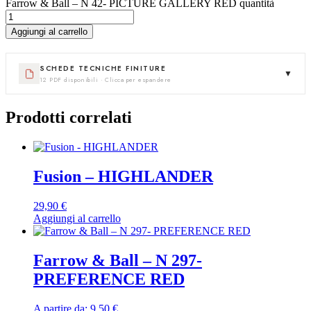
Farrow & Ball – N 42- PICTURE GALLERY RED quantità
Aggiungi al carrello
SCHEDE TECNICHE FINITURE
▼
12 PDF disponibili · Clicca per espandere
Prodotti correlati
Fusion – HIGHLANDER
29,90
€
Aggiungi al carrello
Farrow & Ball – N 297-
PREFERENCE RED
A partire da:
9,50
€