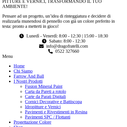
PITTURE E VERNICI, TRASFORMANDO IL TUO
AMBIENTE!
Pensare ad un progetto, un’idea di rinteggiatura e decidere di
realizzarla munendosi di pennello con già un colore preferito in
testa: pronto a metterti in gioco!
Lunedì - Venerdì: 8:00 - 12:30 | 15:00 - 18:30
Sabato: 8:00 - 12:30
info@dragofratelli.com
0522 327660
Menu
Home
Chi Siamo
Farrow And Ball
I Nostri Prodotti
Fusion Mineral Paint
Carta da Pareti a rotolo
Carte da Parati Digitali
Cornici Decorative e Battiscopa
Idropitture e Vernici
Pavimenti e Rivestimenti in Resina
Pavimenti SPC / Flottanti
Progettazione Colore