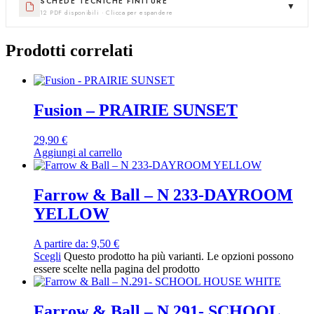
SCHEDE TECNICHE FINITURE
▼
12 PDF disponibili · Clicca per espandere
Prodotti correlati
Fusion – PRAIRIE SUNSET
29,90
€
Aggiungi al carrello
Farrow & Ball – N 233-DAYROOM
YELLOW
A partire da:
9,50
€
Scegli
Questo prodotto ha più varianti. Le opzioni possono
essere scelte nella pagina del prodotto
Farrow & Ball – N.291- SCHOOL