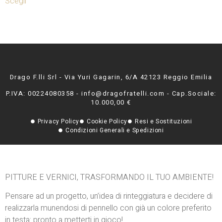
Scegli
Drago F.lli Srl - Via Yuri Gagarin, 6/A 42123 Reggio Emilia
P.IVA: 00224080358 - info@dragofratelli.com - Cap.Sociale:
10.000,00 €
Privacy Policy
Cookie Policy
Resi e Sostituzioni
Condizioni Generali e Spedizioni
PITTURE E VERNICI, TRASFORMANDO IL TUO AMBIENTE!
Pensare ad un progetto, un’idea di rinteggiatura e decidere di
realizzarla munendosi di pennello con già un colore preferito
in testa: pronto a metterti in gioco!