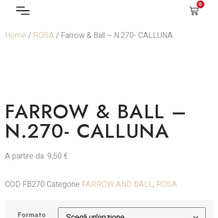
0
Home
/
ROSA
/ Farrow & Ball – N.270- CALLUNA
FARROW & BALL –
N.270- CALLUNA
A partire da:
9,50
€
COD
FB270
Categorie
FARROW AND BALL
,
ROSA
Formato