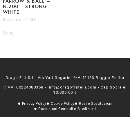
FARROW & BALL –
N.2001- STRONG
WHITE
A partire da:
9,50
€
Scegli
Drago F.lli Srl - Via Yuri Gagarin, 6/A 42123 Reggio Emilia
P.IVA: 00224080358 - info@dragofratelli.com - Cap.Sociale:
10.000,00 €
Privacy Policy
Cookie Policy
Resi e Sostituzioni
Condizioni Generali e Spedizioni