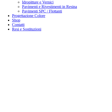
Idropitture e Vernici
Pavimenti e Rivestimenti in Resina
Pavimenti SPC / Flottanti
Progettazione Colore
Shop
Contatti
Resi e Sostituzioni