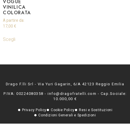
VOGUE
VINILICA
COLORATA
A partire da:
17,00
€
Scegli
Drago F.lli Srl - Via Yuri Gagarin, 6/A 42123 Reggio Emilia
P.IVA: 00224080358 - info@dragofratelli.com - Cap.Sociale:
10.000,00 €
Privacy Policy
Cookie Policy
Resi e Sostituzioni
Condizioni Generali e Spedizioni